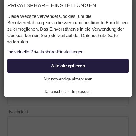
PRIVATSPHÄRE-EINSTELLUNGEN
Diese Website verwendet Cookies, um die
Abreise
Benutzererfahrung zu verbessern und bestimmte Funktionen
zu ermöglichen. Das Einverständnis in die Verwendung der
Cookies können Sie jederzeit auf der Datenschutz-Seite
widerrufen.
Apartment
Individuelle Privatsphäre-Einstellungen
Anzahl Erwachsene
ESSENZIELL
Alle akzeptieren
+
Nur notwendige akzeptieren
Diese Cookies werden für einen reibungslosen Betrieb
unserer Website benötigt.
Anzahl Kinder
·
Datenschutz
Impressum
Website Cookie Consent
+
FUNKTIONALE ANBIETER
+
Nachricht
Tool für die Verwaltung der Cookie Einstellungen.
Funktionale Anbieter helfen dabei, bestimmte Funktionen auf
der Website zu ermöglichen. Zum Beispiel das Abspielen von
Name
Beschreibung
Videos, die Darstellung einer Karte mit unserem Standort, die
PHP