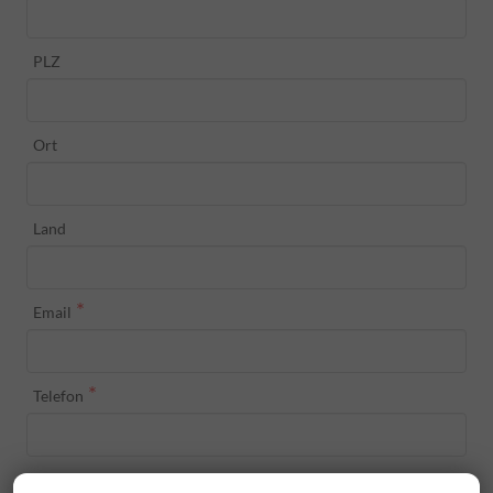
PLZ
Ort
Land
*
Email
*
Telefon
Anreise